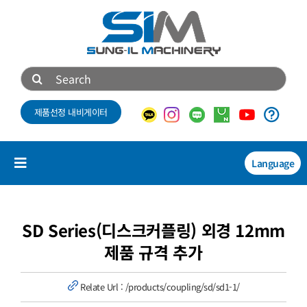
콘
텐
츠
로
검
건
색:
너
제품선정 내비게이터
뛰
기
Language
Toggle
Navigation
제품소개
NEW
SD Series(디스크커플링) 외경 12mm
제품 규격 추가
기술자료
Relate Url :
/products/coupling/sd/sd1-1/
회사소개