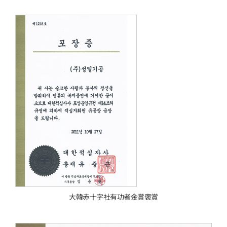
大韓赤十字社有功者金賞褒賞