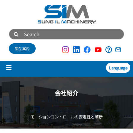
Skip
to
content
Search
for:
製品案内
Language
Toggle
Navigation
製品紹介
会社紹介
New
技術資料
モーションコントロールの安定性と革新
会社概要