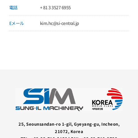
電話
+ 81 3 3527 6955
Eメール
kim.hc@si-central.jp
25, Seounsandan-ro 1-gil, Gyeyang-gu, Incheon,
21072, Korea