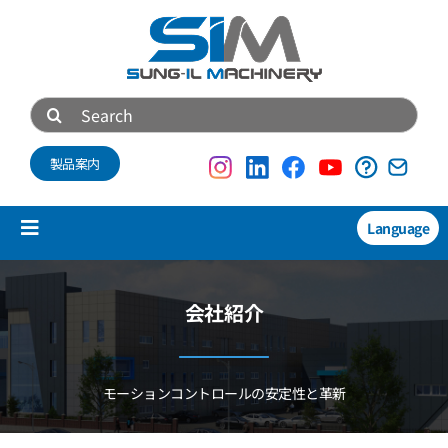
Skip
to
content
Search
for:
製品案内
Language
Toggle
Navigation
製品紹介
会社紹介
New
技術資料
モーションコントロールの安定性と革新
会社概要