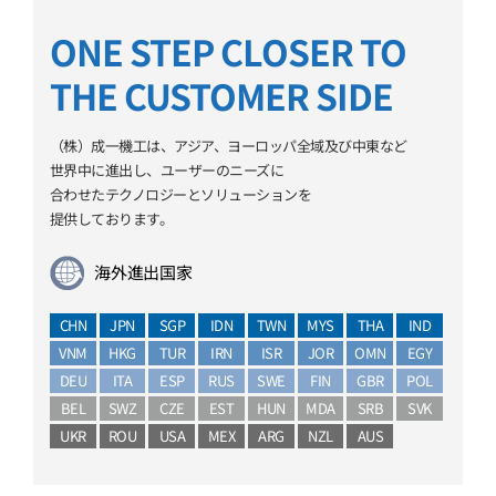
ONE STEP CLOSER TO
THE CUSTOMER SIDE
（株）成一機工は、アジア、ヨーロッパ全域及び中東など
世界中に進出し、ユーザーのニーズに
合わせたテクノロジーとソリューションを
提供しております。
海外進出国家
CHN
JPN
SGP
IDN
TWN
MYS
THA
IND
VNM
HKG
TUR
IRN
ISR
JOR
OMN
EGY
DEU
ITA
ESP
RUS
SWE
FIN
GBR
POL
BEL
SWZ
CZE
EST
HUN
MDA
SRB
SVK
UKR
ROU
USA
MEX
ARG
NZL
AUS