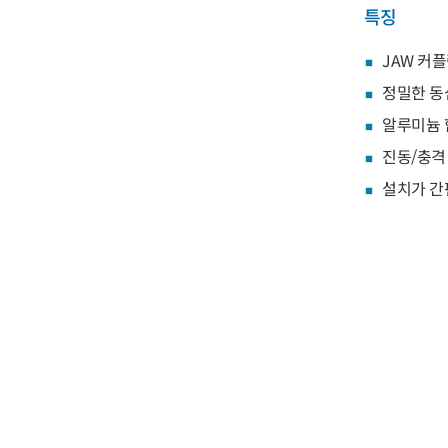
특징
JAW 커
정밀한 동
알루미늄 
진동/충격
설치가 간