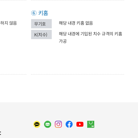
⑥ 키홈
 하지 않음
해당 내경 키홈 없음
무기호
해당 내경에 기입된 치수 규격의 키홈
K(치수)
가공
: