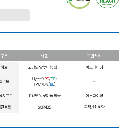
구조
재질
표면처리
허브
고강도 알루미늄 합금
아노다이징
Hytrel®(
RD
/
GR
)
슬리브
–
TPU®(
DG
/
BL
)
공샤프트
고강도 알루미늄 합금
아노다이징
체결볼트
SCM435
흑색산화피막