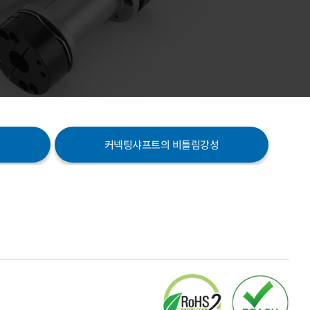
커넥팅샤프트의 비틀림강성