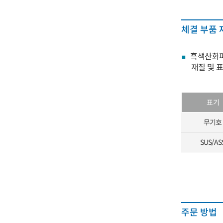
체결 부품 
흑색산화피
재질 및 
표기
무기호
SUS/AS
주문 방법