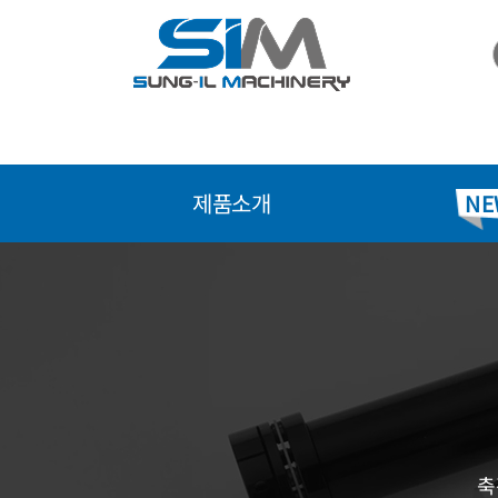
콘
텐
츠
로
건
너
뛰
제품소개
NE
기
축