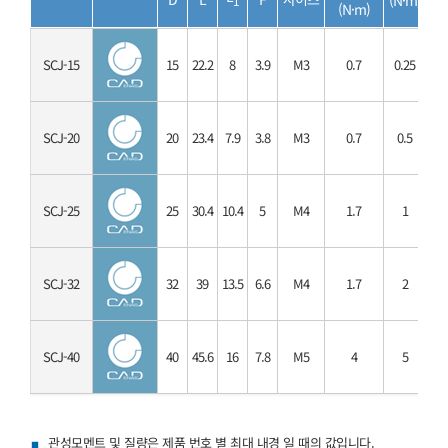
1
(N·m)
SCJ-15
15
22.2
8
3.9
M3
0.7
0.25
0
SCJ-20
20
23.4
7.9
3.8
M3
0.7
0.5
SCJ-25
25
30.4
10.4
5
M4
1.7
1
SCJ-32
32
39
13.5
6.6
M4
1.7
2
SCJ-40
40
45.6
16
7.8
M5
4
5
1
관성모멘트 및 질량은 제품 번호 별 최대 내경 일 때의 값입니다.