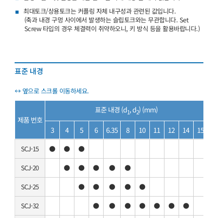
최대토크/상용토크는 커플링 자체 내구성과 관련된 값입니다.
(축과 내경 구멍 사이에서 발생하는 슬립토크와는 무관합니다. Set
Screw 타입의 경우 체결력이 취약하오니, 키 방식 등을 활용바랍니다.)
표준 내경
표준 내경 (d
, d
) (mm)
1
2
제품 번호
3
4
5
6
6.35
8
10
11
12
14
15
SCJ-15
●
●
●
SCJ-20
●
●
●
●
●
SCJ-25
●
●
●
●
●
SCJ-32
●
●
●
●
●
●
●