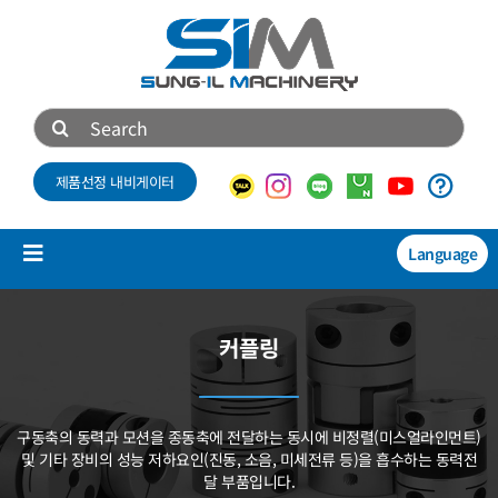
콘
텐
츠
로
검
건
색:
너
제품선정 내비게이터
뛰
기
Language
Toggle
Navigation
제품소개
커플링
NEW
기술자료
구동축의 동력과 모션을 종동축에 전달하는 동시에
비정렬(미스얼라인먼트)
회사소개
및 기타 장비의 성능 저하요인(진동, 소음, 미세전류 등)을
흡수하는 동력전
달 부품입니다.