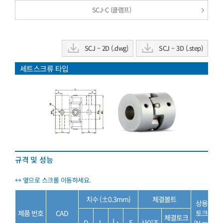
SCJ-C (클램프)
SCJ – 2D (.dwg)
SCJ – 3D (.step)
세트스크류 타입
규격 및 성능
치수 (±0.3mm)
체결볼트
상용
최
제품 번호
CAD
토크
토
체결토크
L
D
L
F
사이즈
(N·m)
(N