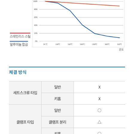
체결 방식
일반
X
세트스크류 타입
키홈
X
일반
○
클램프 타입
클램프 분리
△
키홈
○