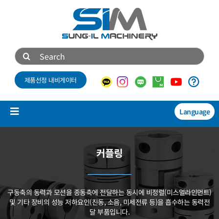
콘
텐
츠
로
검
건
색:
너
제품선정 내비게이터
뛰
기
Language
Toggle
Navigation
제품소개
커플링
NEW
기술자료
구동축의 동력과 모션을 종동축에 전달하는 동시에
비정렬(미스얼라인먼트)
회사소개
및 기타 장비의 성능 저하요인(진동, 소음, 미세전류 등)을
흡수하는 동력전
달 부품입니다.