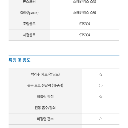
판스프링
스테인리스 스틸
칼라(Spacer)
스테인리스 스틸
조립볼트
STS304
체결볼트
STS304
특징 및 용도
백래쉬 제로 (정밀도)
☆
높은 토크 전달력 (내구성)
○
비틀림 강성
☆
진동 흡수/감쇠
–
비정렬 흡수
△