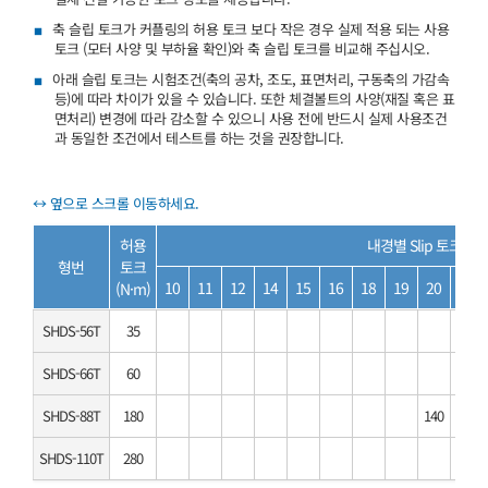
축 슬립 토크가 커플링의 허용 토크 보다 작은 경우 실제 적용 되는 사용
토크 (모터 사양 및 부하율 확인)와 축 슬립 토크를 비교해 주십시오.
아래 슬립 토크는 시험조건(축의 공차, 조도, 표면처리, 구동축의 가감속
등)에 따라 차이가 있을 수 있습니다. 또한 체결볼트의 사양(재질 혹은 표
면처리) 변경에 따라 감소할 수 있으니 사용 전에 반드시 실제 사용조건
과 동일한 조건에서 테스트를 하는 것을 권장합니다.
허용
내경별 Slip 토크 (N·
형번
토크
10
11
12
14
15
16
18
19
20
22
(N·m)
SHDS-56T
35
SHDS-66T
60
SHDS-88T
180
140
168
SHDS-110T
280