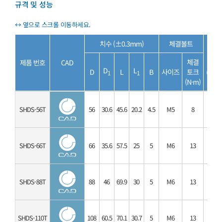
규격 및 성능
치수 (±0.3mm)
체결볼트
허용
체결
제품 번호
CAD
토크
D
L
D
L
B
사이즈
토크
(N·m)
1
1
(N·m)
SHDS-56T
56
30.6
45.6
20.2
4.5
M5
8
35
SHDS-66T
66
35.6
57.5
25
5
M6
13
60
SHDS-88T
88
46
69.9
30
5
M6
13
180
SHDS-110T
108
60.5
70.1
30.7
5
M6
13
280