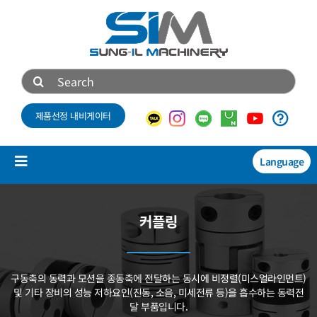
콘
텐
츠
로
검
건
색:
너
제품선정 내비게이터
뛰
기
Language
Toggle
Navigation
제품소개
커플링
NEW
기술자료
구동축의 동력과 모션을 종동축에 전달하는 동시에
비정렬(미스얼라인먼트)
회사소개
및 기타 장비의 성능 저하요인(진동, 소음, 미세전류 등)을
흡수하는 동력전
달 부품입니다.