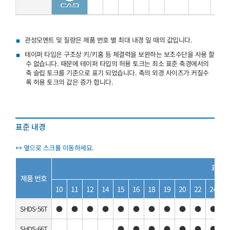
관성모멘트 및 질량은 제품 번호 별 최대 내경 일 때의 값입니다.
테이퍼 타입은 구조상 키/키홈 등 체결력을 보완하는 보조수단을 사용 할
수 없습니다. 때문에 테이퍼 타입의 허용 토크는 최소 표준 축경에서의
축 슬립 토크를 기준으로 표기 되었습니다. 축의 외경 사이즈가 커질수
록 허용 토크의 값은 증가 합니다.
표준 내경
표준 내
제품 번호
10
11
12
14
15
16
18
19
20
22
24
2
SHDS-56T
●
●
●
●
●
●
●
●
●
●
●
SHDS-66T
●
●
●
●
●
●
●