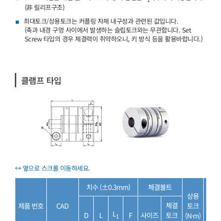
(非 릴리프구조)
최대토크/상용토크는 커플링 자체 내구성과 관련된 값입니다.
(축과 내경 구멍 사이에서 발생하는 슬립토크와는 무관합니다. Set
Screw 타입의 경우 체결력이 취약하오니, 키 방식 등을 활용바랍니다.)
클램프 타입
치수 (±0.3mm)
체결볼트
상용
최대
체결
제품 번호
CAD
토크
토크
L
D
L
F
사이즈
토크
(N·m)
(N·m
1