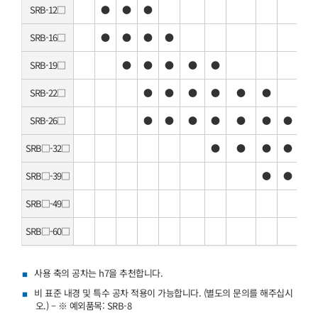
SRB-12□
●
●
●
SRB-16□
●
●
●
●
SRB-19□
●
●
●
●
●
SRB-22□
●
●
●
●
●
●
SRB-26□
●
●
●
●
●
●
●
●
SRB□-32□
●
●
●
●
●
SRB□-39□
●
●
●
SRB□-49□
●
SRB□-60□
사용 축의 공차는 h7을 추천합니다.
비 표준 내경 및 특수 공차 적용이 가능합니다. (별도의 문의를 해주십시
오.) – ※ 예외품목: SRB-8