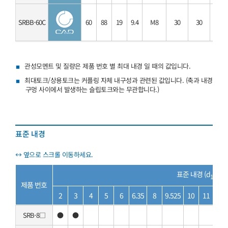
SRBB-60C
60
88
19
9.4
M8
30
30
60
관성모멘트 및 질량은 제품 번호 별 최대 내경 일 때의 값입니다.
최대토크/상용토크는 커플링 자체 내구성과 관련된 값입니다. (축과 내경
구멍 사이에서 발생하는 슬립토크와는 무관합니다.)
표준 내경
표준 내경 (d
, d
)
1
2
제품 번호
2
3
4
5
6
6.35
8
9.525
10
11
12
SRB-8□
●
●