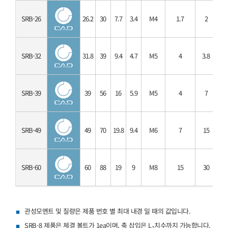
SRB-26
26.2
30
7.7
3.4
M4
1.7
2
SRB-32
31.8
39
9.4
4.7
M5
4
3.8
7
SRB-39
39
56
16
5.9
M5
4
7
1
SRB-49
49
70
19.8
9.4
M6
7
15
3
SRB-60
60
88
19
9
M8
15
30
6
관성모멘트 및 질량은 제품 번호 별 최대 내경 일 때의 값입니다.
SRB-8 제품은 체결 볼트가 1ea이며, 축 삽입은 L
치수까지 가능합니다.
1