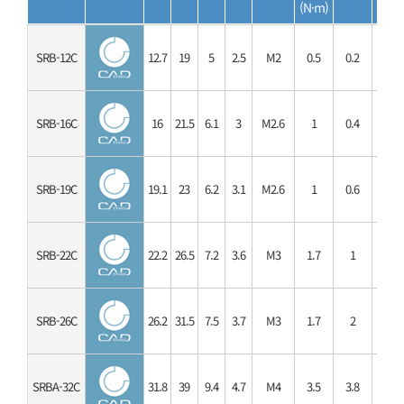
(N·m)
SRB-12C
12.7
19
5
2.5
M2
0.5
0.2
0.4
SRB-16C
16
21.5
6.1
3
M2.6
1
0.4
0.8
SRB-19C
19.1
23
6.2
3.1
M2.6
1
0.6
1.2
SRB-22C
22.2
26.5
7.2
3.6
M3
1.7
1
2
SRB-26C
26.2
31.5
7.5
3.7
M3
1.7
2
4
SRBA-32C
31.8
39
9.4
4.7
M4
3.5
3.8
7.6