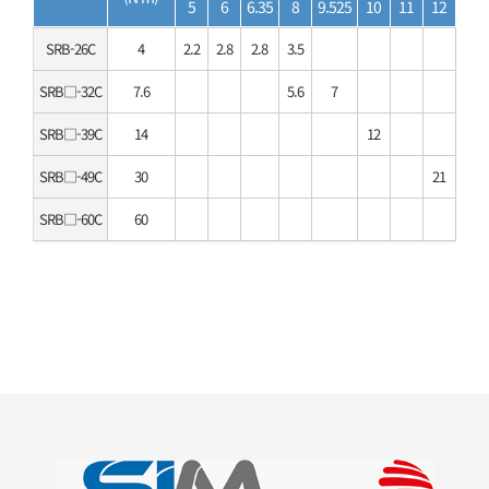
5
6
6.35
8
9.525
10
11
12
14
SRB-26C
4
2.2
2.8
2.8
3.5
SRB□-32C
7.6
5.6
7
SRB□-39C
14
12
SRB□-49C
30
21
27
SRB□-60C
60