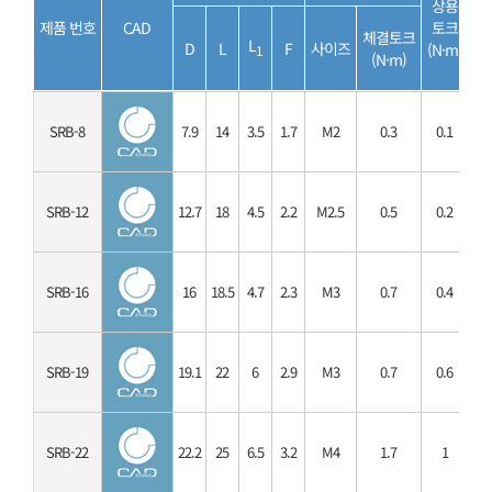
상용
최
제품 번호
CAD
토크
토
체결토크
L
D
L
F
사이즈
(N·m)
(N
1
(N·m)
SRB-8
7.9
14
3.5
1.7
M2
0.3
0.1
0
SRB-12
12.7
18
4.5
2.2
M2.5
0.5
0.2
0
SRB-16
16
18.5
4.7
2.3
M3
0.7
0.4
0
SRB-19
19.1
22
6
2.9
M3
0.7
0.6
1
SRB-22
22.2
25
6.5
3.2
M4
1.7
1