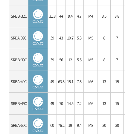
SRBB-32C
31.8
44
9.4
4.7
M4
3.5
3.8
7.6
SRBA-39C
39
43
10.7
5.3
M5
8
7
14
SRBB-39C
39
56
12
5.5
M5
8
7
14
SRBA-49C
49
63.5
15.1
7.5
M6
13
15
30
SRBB-49C
49
70
14.5
7.2
M6
13
15
30
SRBA-60C
60
76.2
19
9.4
M8
30
30
60