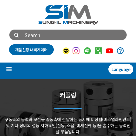
콘
텐
츠
로
검
건
색:
너
제품선정 내비게이터
뛰
기
Language
Toggle
Navigation
제품소개
커플링
NEW
기술자료
구동축의 동력과 모션을 종동축에 전달하는 동시에
비정렬(미스얼라인먼트)
회사소개
및 기타 장비의 성능 저하요인(진동, 소음, 미세전류 등)을
흡수하는 동력전
달 부품입니다.