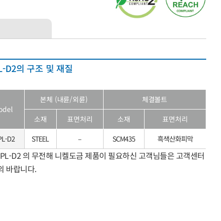
L-D2의 구조 및 재질
본체 (내륜/외륜)
체결볼트
odel
소재
표면처리
소재
표면처리
PL-D2
STEEL
–
SCM435
흑색산화피막
APL-D2 의 무전해 니켈도금 제품이 필요하신 고객님들은 고객센터
의 바랍니다.