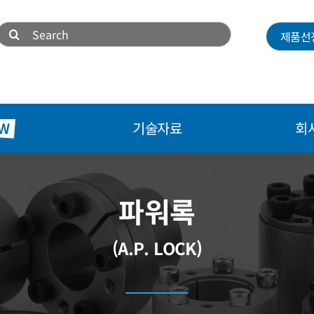
검
제품선
색:
W
기술자료
회
파워록
(A.P. LOCK)