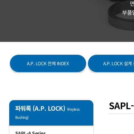
면
부품입
A.P. LOCK 전체 INDEX
A.P. LOCK 설
SAPL-
파워록 (A.P. LOCK)
(Keyless
Bushing)
SAPL-A Series