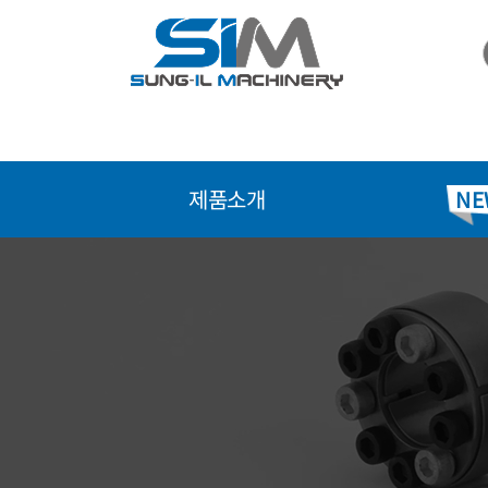
콘
텐
츠
로
건
너
뛰
제품소개
NE
기