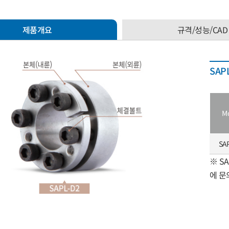
제품개요
규격/성능/CAD
SAP
M
SA
※ S
에 문