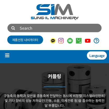
콘
텐
츠
로
검
건
색:
너
제품선정 내비게이터
뛰
기
Language
Toggle
Navigation
제품소개
커플링
NEW
기술자료
구동축의 동력과 모션을 종동축에 전달하는 동시에
비정렬(미스얼라인먼트)
회사소개
및 기타 장비의 성능 저하요인(진동, 소음, 미세전류 등)을
흡수하는 동력전
달 부품입니다.