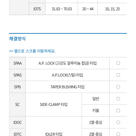
IDTS
31.83 ~ 70.03
20 ~ 44
10, 15, 25
체결방식
SPAA
A.P. LOCK (고강도 알루미늄 합금) 타입
○
SPAS
A.P.LOCK(스틸) 타입
○
SPB
TAPER BUSHING 타입
○
일반
○
SC
SIDE-CLAMP 타입
키홈
○
IDOC
1열-중심
○
IDTC
IDLER 타입
2열-중심
○