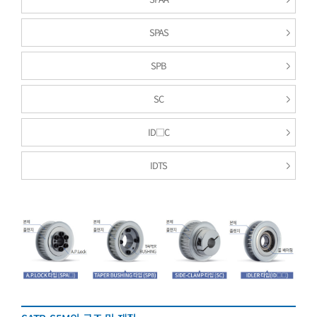
SPAS
SPB
SC
ID□C
IDTS