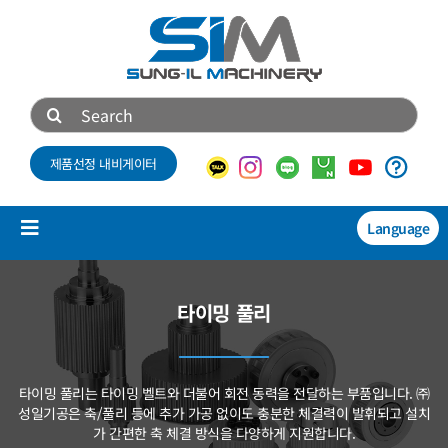
콘
텐
츠
로
검
건
색:
너
제품선정 내비게이터
뛰
기
Language
Toggle
Navigation
제품소개
타이밍 풀리
NEW
기술자료
타이밍 풀리는 타이밍 벨트와 더불어 회전 동력을 전달하는 부품입니다.
㈜
회사소개
성일기공은 축/풀리 등에 추가 가공 없이도 충분한 체결력이 발휘되고
설치
가 간편한 축 체결 방식을 다양하게 지원합니다.