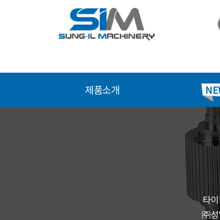
콘
텐
츠
로
건
너
뛰
제품소개
NE
기
타이
㈜성