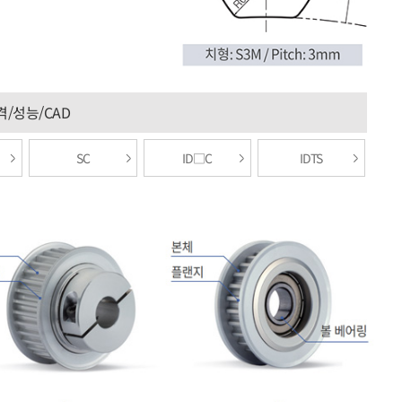
격/성능/CAD
SC
ID□C
IDTS