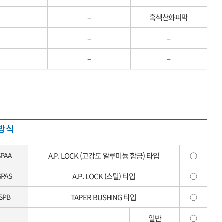
–
흑색산화피막
–
–
–
–
방식
SPAA
A.P. LOCK (고강도 알루미늄 합금) 타입
○
SPAS
A.P. LOCK (스틸) 타입
○
SPB
TAPER BUSHING 타입
○
일반
○