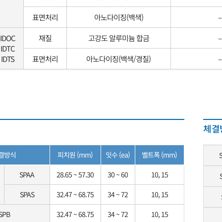
표면처리
아노다이징(백색)
–
IDOC
재질
고강도 알루미늄 합금
–
IDTC
IDTS
표면처리
아노다이징(백색/경질)
–
체결
결방식
피치원 (mm)
잇수 (ea)
벨트폭 (mm)
SPAA
28.65 ~ 57.30
30 ~ 60
10, 15
SPAS
32.47 ~ 68.75
34 ~ 72
10, 15
SPB
32.47 ~ 68.75
34 ~ 72
10, 15