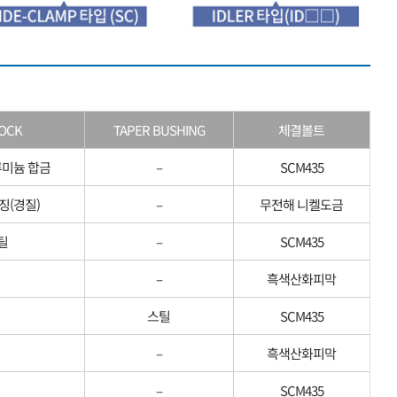
LOCK
TAPER BUSHING
체결볼트
루미늄 합금
–
SCM435
징(경질)
–
무전해 니켈도금
틸
–
SCM435
–
흑색산화피막
스틸
SCM435
–
흑색산화피막
–
SCM435