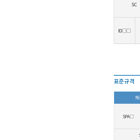
SC
ID□□
표준규격
체
SPA□