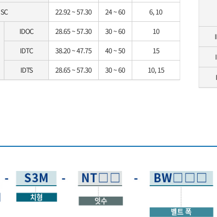
SC
22.92 ~ 57.30
24 ~ 60
6, 10
IDOC
28.65 ~ 57.30
30 ~ 60
10
IDTC
38.20 ~ 47.75
40 ~ 50
15
IDTS
28.65 ~ 57.30
30 ~ 60
10, 15