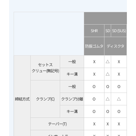
SHR
SD
SD (SUS)
S
高
防振ゴムタ
ディスクタ
ディ
一般
X
△
X
セットス
クリュー(無記号)
キー溝
X
△
X
一般
O
O
O
締結方式
クランプ(C)
クランプ分離
O
△
△
キー溝
O
O
O
テーパー(T)
X
X
X