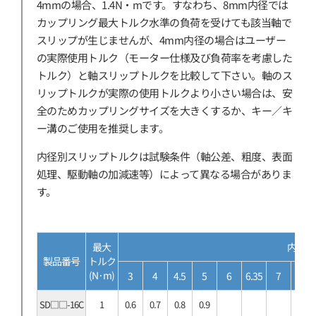
4mmの場合、1.4N・mです。すなわち、8mm内径では
カップリング最大トルク水準の負荷を受けても該当軸で
スリップが生じませんが、4mm内径の場合はユーザー
の実際使用トルク（モーター仕様及び負荷率を考慮した
トルク）と軸スリップトルクを比較して下さい。軸のス
リップトルクが実際の使用トルクより小さい場合は、安
全のためカップリングサイズを大きくするか、キー／キ
ー溝のご使用を推奨します。
内径別スリップトルクは試験条件（軸公差、粗度、表面
処理、駆動軸の加減速等）によって異なる場合がありま
す。
最大
内径別ス
製品番号
トルク
(N·m)
3
4
4.5
5
6
6.35
7
8
SD□□-16C
1
0.6
0.7
0.8
0.9