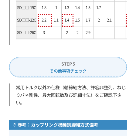
SD□□-19C
1.8
1
1.3
1.4
1.5
1.7
SD□□-22C
2.2
1.1
1.4
1.5
1.7
2
2.1
SD□□-26C
3
2
2
2.9
STEP 5
その他事項チェック
常用トルク以外の仕様（軸締結方法、許容非整列、ねじ
りバネ剛性、最大回転数及び詳細寸法）をご確認下さ
い。
※ 参考：カップリング機種別締結方式備考