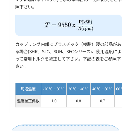
照下さい。
カップリング内部にプラスチック（樹脂）製の部品があ
る場合(SHR、SJC、SOH、SFCシリーズ)、使用温度によ
って常用トルクを補正して下さい。下記の表をご参照下
さい。
周辺温度
-20 ℃ ~ 30 ℃
30 ℃ ~ 40 ℃
40 ℃ ~ 60 ℃
60 ℃ ~ 
温度補正係数
1.0
0.8
0.7
0.55