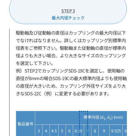
STEP 3
最大内径チェック
駆動軸及び従動軸の直径はカップリングの最大内径以下
でなければなりません。詳しくはカップリング別標準内
径表をご参照下さい。駆動軸また従動軸の直径が標準内
径よりも大きい場合、より大きなサイズのカップリング
を選定して下さい。
例）STEP2でカップリングSDS-19Cを選定し、使用軸の
直径が8mmの場合SDS-19Cの最大標準内径よりも使用軸
の直径が大きいため、カップリング外径サイズをより大
きなSDS-22C（例）に変更する必要があります。
標準内径 (d
, d
) (mm)
1
2
製品番号
3
4
4.5
5
6
6.35
7
8
9
9.525
10
11