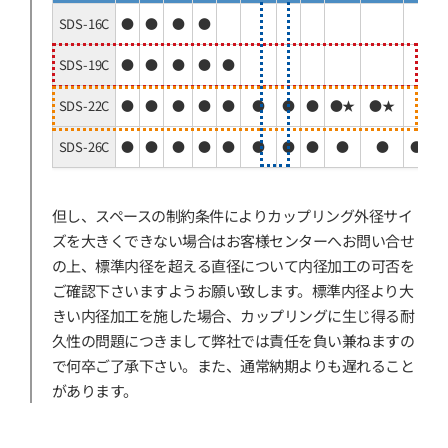
SDS-16C
●
●
●
●
SDS-19C
●
●
●
●
●
SDS-22C
●
●
●
●
●
●
●
●
●★
●★
SDS-26C
●
●
●
●
●
●
●
●
●
●
●
但し、スペースの制約条件によりカップリング外径サイ
ズを大きくできない場合はお客様センターへお問い合せ
の上、標準内径を超える直径について内径加工の可否を
ご確認下さいますようお願い致します。標準内径より大
きい内径加工を施した場合、カップリングに生じ得る耐
久性の問題につきまして弊社では責任を負い兼ねますの
で何卒ご了承下さい。また、通常納期よりも遅れること
があります。