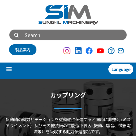
Skip
to
content
Search
for:
製品案内
Language
Toggle
Navigation
製品紹介
カップリング
New
技術資料
駆動軸の動力とモーションを従動軸に伝達すると同時に非整列
(ミス
会社概要
アライメント）及びその他装備の性能低下要因
(振動、騒音、微細電
流等）を吸収する動力伝達部品です。