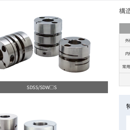
構
外
内
常用
SDSS/SDW□S