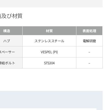
造及び材質
構造
材質
表面処理
ハブ
ステンレススチール
電解研磨
スペーサー
VESPEL (PI)
–
締結ボルト
STS304
–