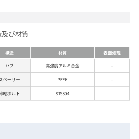
造及び材質
構造
材質
表面処理
ハブ
高強度アルミ合金
–
スペーサー
PEEK
–
締結ボルト
STS304
–