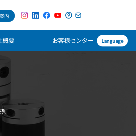
案内
社概要
お客様センター
Language
整列
。