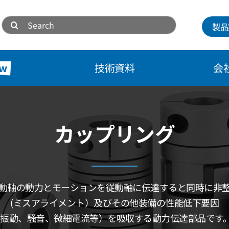
Search
製品
for:
w
技術資料
会
カップリング
動軸の動力とモーションを従動軸に伝達すると同時に非
(ミスアライメント）及びその他装備の性能低下要因
(振動、騒音、微細電流等）を吸収する動力伝達部品です