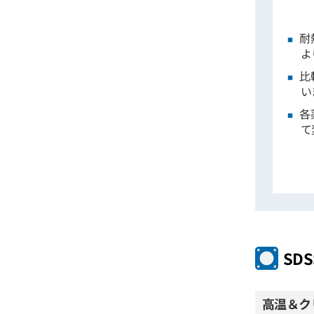
耐
よ
比
い
各
て
SDS
高温＆ク