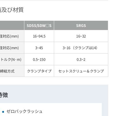
造及び材質
SDSS/SDW□S
SRGS
径対応(mm)
16~94.5
16~32
径対応(mm)
3~45
3~16 （クランプは14）
トルク(N·m)
0.5~150
0.3~2
締結方式
クランプタイプ
セットスクリュー＆クランプ
特徴
ゼロバックラッシュ