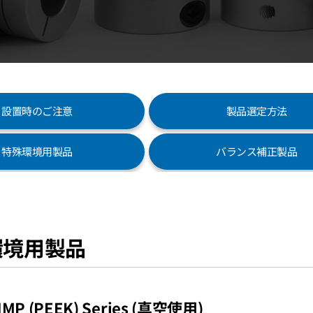
設置時のご注意
製品選定方法
特殊環境用製品
バランス補正製品
環境用製品
MP (PEEK) Series (真空使用)