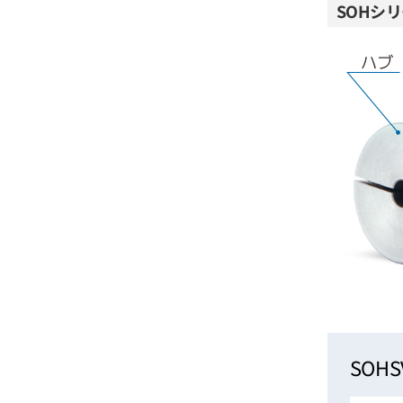
SOHシ
SOH