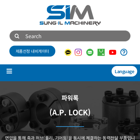
콘
텐
츠
로
검
건
색:
너
제품선정 내비게이터
뛰
기
Language
Toggle
Navigation
제품소개
파워록
NEW
(A.P. LOCK)
기술자료
회사소개
면압을 통해 축과 허브(풀리, 기어등)을 동시에 체결하는 동력전달
부품입니