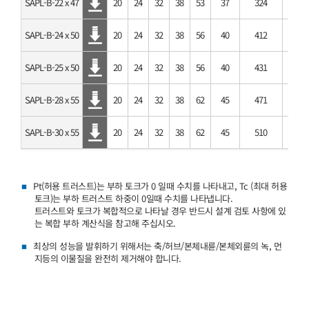
SAPL-B-22 x 47
20
24
32
38
53
37
324
SAPL-B-24 x 50
20
24
32
38
56
40
412
SAPL-B-25 x 50
20
24
32
38
56
40
431
SAPL-B-28 x 55
20
24
32
38
62
45
471
SAPL-B-30 x 55
20
24
32
38
62
45
510
Pt(허용 트러스트)는 부하 토크가 0 일때 수치를 나타내고, Tc (최대 허용
토크)는 부하 트러스트 하중이 0일때 수치를 나타냅니다.
트러스트와 토크가 복합적으로 나타날 경우 반드시 설계 검토 사항에 있
는 복합 부하 계산식을 참고해 주십시오.
최상의 성능을 발휘하기 위해서는 축/허브/본체내륜/본체외륜의 녹, 먼
지등의 이물질을 완전히 제거해야 합니다.