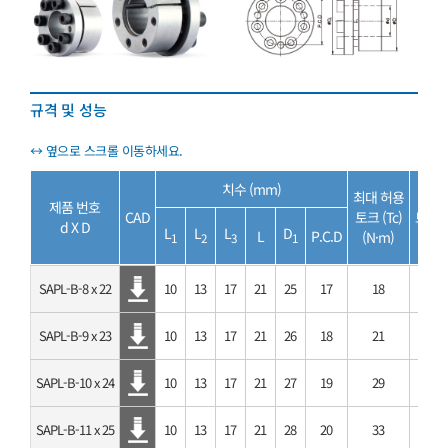
규격 및 성능
치수 (mm)
최대 허용
최대
제품 번호
CAD
토크 (Tc)
트러스트
d X D
L
L
L
D
L
P.C.D
(N·m)
(
1
2
3
1
SAPL-B-8 x 22
10
13
17
21
25
17
18
SAPL-B-9 x 23
10
13
17
21
26
18
21
SAPL-B-10 x 24
10
13
17
21
27
19
29
SAPL-B-11 x 25
10
13
17
21
28
20
33