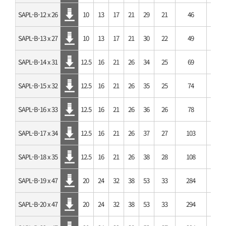
SAPL-B-12 x 26
10
13
17
21
29
21
46
SAPL-B-13 x 27
10
13
17
21
30
22
49
SAPL-B-14 x 31
12.5
16
21
26
34
25
69
SAPL-B-15 x 32
12.5
16
21
26
35
25
74
SAPL-B-16 x 33
12.5
16
21
26
36
26
78
SAPL-B-17 x 34
12.5
16
21
26
37
27
103
SAPL-B-18 x 35
12.5
16
21
26
38
28
108
SAPL-B-19 x 47
20
24
32
38
53
33
284
SAPL-B-20 x 47
20
24
32
38
53
33
294