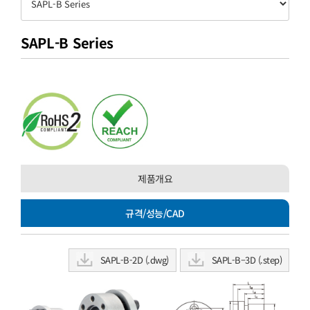
SAPL-B Series
제품개요
규격/성능/CAD
SAPL-B-2D (.dwg)
SAPL-B–3D (.step)