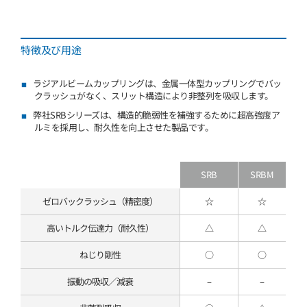
特徴及び用途
ラジアルビームカップリングは、金属一体型カップリングでバッ
クラッシュがなく、スリット構造により非整列を吸収します。
弊社SRBシリーズは、構造的脆弱性を補強するために超高強度ア
ルミを採用し、耐久性を向上させた製品です。
SRB
SRBM
ゼロバックラッシュ（精密度）
☆
☆
高いトルク伝達力（耐久性）
△
△
ねじり剛性
○
○
振動の吸収／減衰
–
–