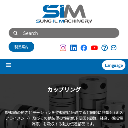
Skip
to
content
Search
for:
製品案内
Language
Toggle
Navigation
製品紹介
カップリング
New
技術資料
駆動軸の動力とモーションを従動軸に伝達すると同時に非整列
(ミス
会社概要
アライメント）及びその他装備の性能低下要因
(振動、騒音、微細電
流等）を吸収する動力伝達部品です。