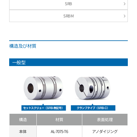
SRB
SRBM
構造及び材質
一般型
構造
材質
表面処理
本体
AL-7075-T6
アノダイジング