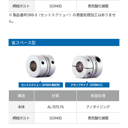
締結ボルト
SCM435
黒色酸化被膜
※ 製品番号SRB-8（セットスクリュー）の表面処理加工はありませ
ん。
省スペース型
構造
材質
表面処理
本体
AL-7075-T6
アノダイジング
締結ボルト
SCM435
黒色酸化被膜