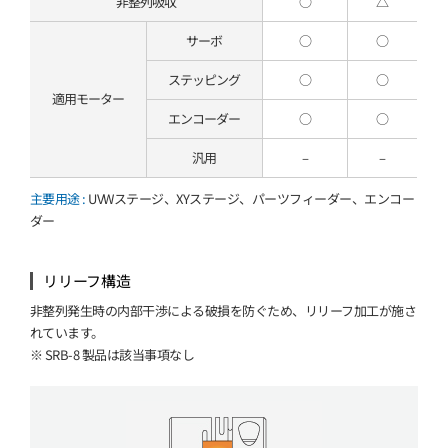
非整列吸収
○
△
サーボ
○
○
ステッピング
○
○
適用モーター
エンコーダー
○
○
汎用
–
–
主要用途 :
UVWステージ、XYステージ、パーツフィーダー、エンコー
ダー
リリーフ構造
非整列発生時の内部干渉による破損を防ぐため、リリーフ加工が施さ
れています。
※ SRB-8 製品は該当事項なし