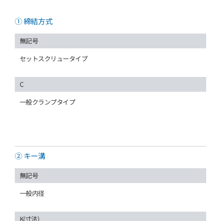
① 締結方式
無記号
セットスクリュータイプ
C
一般クランプタイプ
② キー溝
無記号
一般内径
K(寸法)