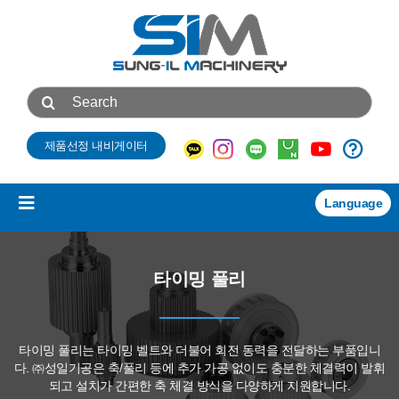
콘
텐
츠
로
검
건
색:
너
제품선정 내비게이터
뛰
기
Language
Toggle
Navigation
제품소개
타이밍 풀리
NEW
기술자료
타이밍 풀리는 타이밍 벨트와 더불어 회전 동력을 전달하는 부품입니
다.
회사소개
㈜성일기공은 축/풀리 등에 추가 가공 없이도 충분한 체결력이 발휘
되고
설치가 간편한 축 체결 방식을 다양하게 지원합니다.