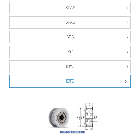
SPAA
SPAS
SPB
SC
ID□C
IDTS