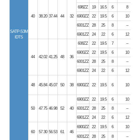
698ZZ
19
16.5
6
8
40
38.20
37.44
44
32
6900ZZ
22
19.5
6
10
6001ZZ
28
25
8
–
SATP-S3M
6901ZZ
24
22
6
12
IDTS
608ZZ
22
19.5
7
–
6900ZZ
22
19.5
6
10
44
42.02
41.25
48
36
6001ZZ
28
25
8
–
6901ZZ
24
22
6
12
48
45.84
45.07
50
38
6900ZZ
22
19.5
6
10
6900ZZ
22
19.5
6
10
50
47.75
46.98
52
40
6001ZZ
28
25
8
–
6901ZZ
24
22
6
12
6900ZZ
22
19.5
6
10
60
57.30
56.53
61
46
6001ZZ
28
25
8
–