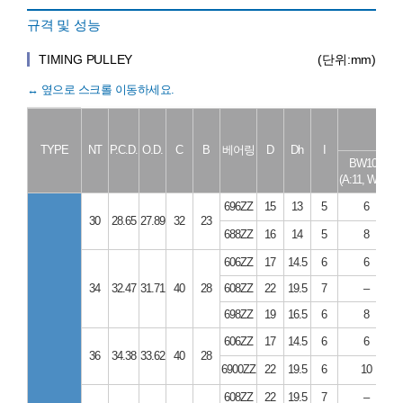
규격 및 성능
TIMING PULLEY
(단위:mm)
TYPE
NT
P.C.D.
O.D.
C
B
베어링
D
Dh
I
BW100
(A:11, W:16)
(
696ZZ
15
13
5
6
30
28.65
27.89
32
23
688ZZ
16
14
5
8
606ZZ
17
14.5
6
6
34
32.47
31.71
40
28
608ZZ
22
19.5
7
–
698ZZ
19
16.5
6
8
606ZZ
17
14.5
6
6
36
34.38
33.62
40
28
6900ZZ
22
19.5
6
10
608ZZ
22
19.5
7
–