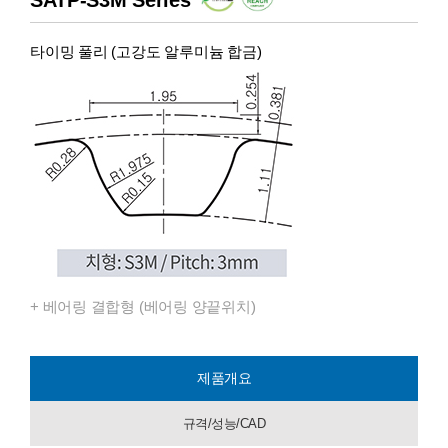
타이밍 풀리 (고강도 알루미늄 합금)
+ 베어링 결합형 (베어링 양끝위치)
제품개요
규격/성능/CAD