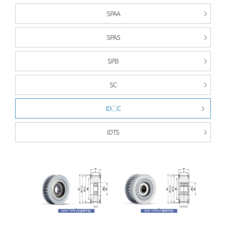
SPAA
SPAS
SPB
SC
ID□C
IDTS