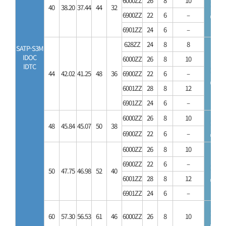
6000ZZ
26
8
10
40
38.20
37.44
44
32
6900ZZ
22
6
–
6901ZZ
24
6
–
628ZZ
24
8
8
SATP-S3M
IDOC
6000ZZ
26
8
10
IDTC
44
42.02
41.25
48
36
6900ZZ
22
6
–
6001ZZ
28
8
12
6901ZZ
24
6
–
6000ZZ
26
8
10
48
45.84
45.07
50
38
6900ZZ
22
6
–
6000ZZ
26
8
10
6900ZZ
22
6
–
50
47.75
46.98
52
40
6001ZZ
28
8
12
6901ZZ
24
6
–
60
57.30
56.53
61
46
6000ZZ
26
8
10