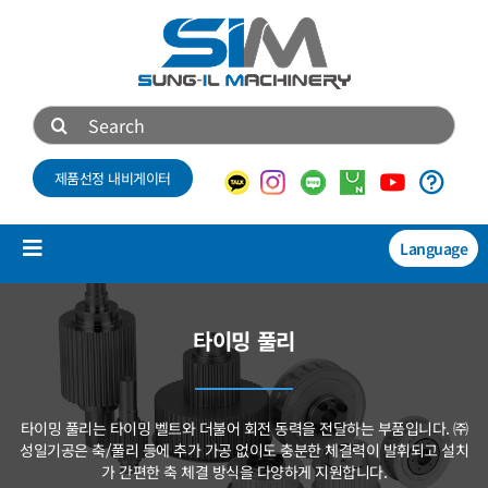
콘
텐
츠
로
검
건
색:
너
제품선정 내비게이터
뛰
기
Language
Toggle
Navigation
제품소개
타이밍 풀리
NEW
기술자료
타이밍 풀리는 타이밍 벨트와 더불어 회전 동력을 전달하는 부품입니다.
㈜
회사소개
성일기공은 축/풀리 등에 추가 가공 없이도 충분한 체결력이 발휘되고
설치
가 간편한 축 체결 방식을 다양하게 지원합니다.