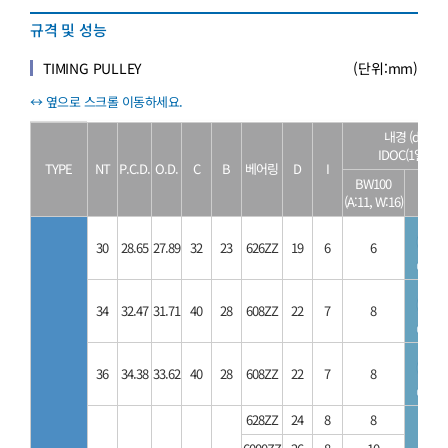
규격 및 성능
TIMING PULLEY
(단위:mm)
내경 (d)
IDOC(1열)
TYPE
NT
P.C.D.
O.D.
C
B
베어링
D
I
BW100
CAD
(A:11, W:16)
30
28.65
27.89
32
23
626ZZ
19
6
6
34
32.47
31.71
40
28
608ZZ
22
7
8
36
34.38
33.62
40
28
608ZZ
22
7
8
628ZZ
24
8
8