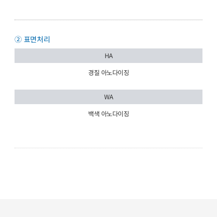
② 표면처리
HA
경질 아노다이징
WA
백색 아노다이징