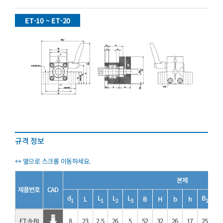
ET-10 ~ ET-20
규격 정보
본체
제품번호
CAD
d
L
L
L
B
L
B
H
b
h
W
1
1
2
3
1
ET-8-BI
8
23
2.5
26
5
52
32
26
17
25
33