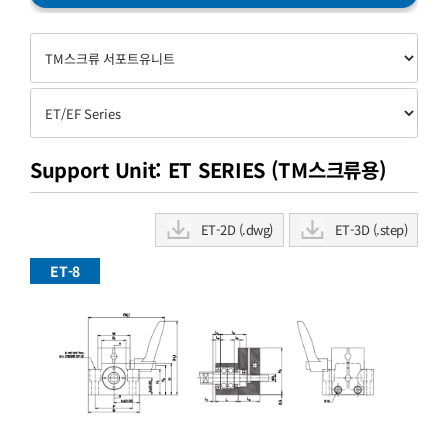
Support Unit: ET SERIES (TM스크류용)
ET-2D (.dwg)
ET-3D (.step)
ET-8