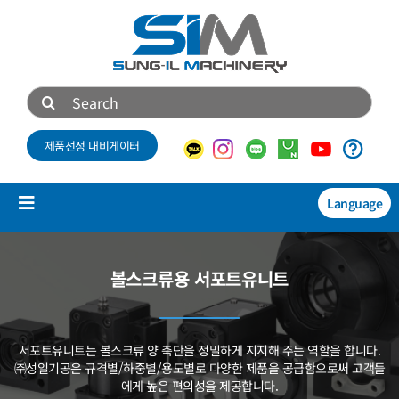
콘
텐
츠
로
검
건
색:
너
제품선정 내비게이터
뛰
기
Language
Toggle
Navigation
제품소개
볼스크류용 서포트유니트
NEW
기술자료
서포트유니트는 볼스크류 양 축단을 정밀하게 지지해 주는
역할을 합니다.
회사소개
㈜성일기공은 규격별/하중별/용도별로
다양한 제품을 공급함으로써 고객들
에게 높은 편의성을 제공합니다.