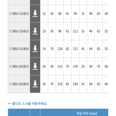
C-SBU-12.60.5
12
50
98
61
94
31
49
62
44
M5
C-SBU-15.60.5
15
50
98
61
112
31
49
62
52
M5
C-SBU-15.80.6
15
70
128
82
121
41
64
82
52
M6
C-SBU-20.60.5
20
50
116
70
139
35
58
70
68
M5
C-SBU-20.80.6
20
70
128
82
149
41
64
82
68
M6
주요 치수 (mm)