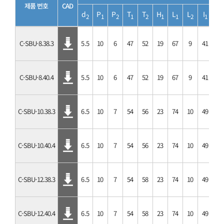
제품 번호
CAD
d
P
P
T
T
H
L
L
I
I
2
1
2
1
2
1
1
2
1
2
C-SBU-8.38.3
5.5
10
6
47
52
19
67
9
41
30
C-SBU-8.40.4
5.5
10
6
47
52
19
67
9
41
30
C-SBU-10.38.3
6.5
10
7
54
56
23
74
10
49
34
C-SBU-10.40.4
6.5
10
7
54
56
23
74
10
49
34
C-SBU-12.38.3
6.5
10
7
54
58
23
74
10
49
34
C-SBU-12.40.4
6.5
10
7
54
58
23
74
10
49
34