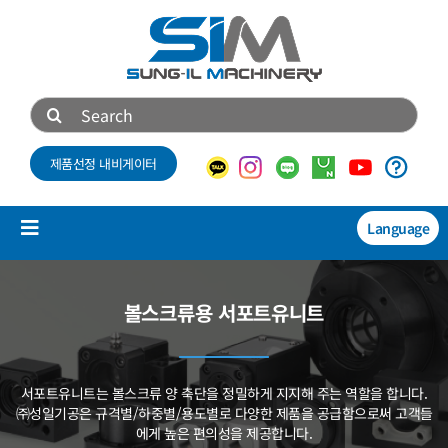
콘
텐
츠
로
검
건
색:
너
제품선정 내비게이터
뛰
기
Language
Toggle
Navigation
제품소개
볼스크류용 서포트유니트
NEW
기술자료
서포트유니트는 볼스크류 양 축단을 정밀하게 지지해 주는
역할을 합니다.
회사소개
㈜성일기공은 규격별/하중별/용도별로
다양한 제품을 공급함으로써 고객들
에게 높은 편의성을 제공합니다.