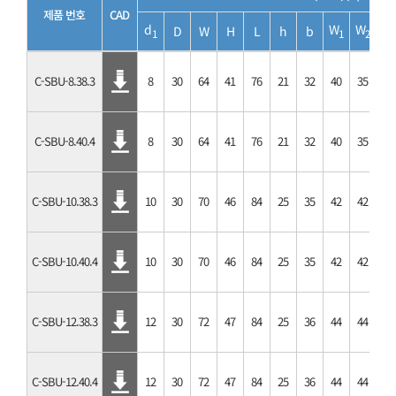
제품 번호
CAD
d
W
W
D
W
H
L
h
b
1
1
2
C-SBU-8.38.3
8
30
64
41
76
21
32
40
35
M3
C-SBU-8.40.4
8
30
64
41
76
21
32
40
35
M4
C-SBU-10.38.3
10
30
70
46
84
25
35
42
42
M3
C-SBU-10.40.4
10
30
70
46
84
25
35
42
42
M4
C-SBU-12.38.3
12
30
72
47
84
25
36
44
44
M3
C-SBU-12.40.4
12
30
72
47
84
25
36
44
44
M4