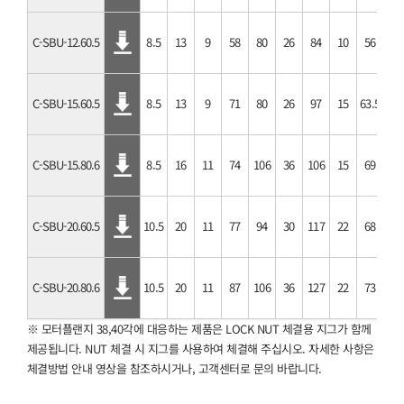
C-SBU-12.60.5
8.5
13
9
58
80
26
84
10
56
52
C-SBU-15.60.5
8.5
13
9
71
80
26
97
15
63.5
52
C-SBU-15.80.6
8.5
16
11
74
106
36
106
15
69
72
C-SBU-20.60.5
10.5
20
11
77
94
30
117
22
68
60
C-SBU-20.80.6
10.5
20
11
87
106
36
127
22
73
72
※ 모터플랜지 38,40각에 대응하는 제품은 LOCK NUT 체결용 지그가 함께
제공됩니다. NUT 체결 시 지그를 사용하여 체결해 주십시오. 자세한 사항은
체결방법 안내 영상을 참조하시거나, 고객센터로 문의 바랍니다.